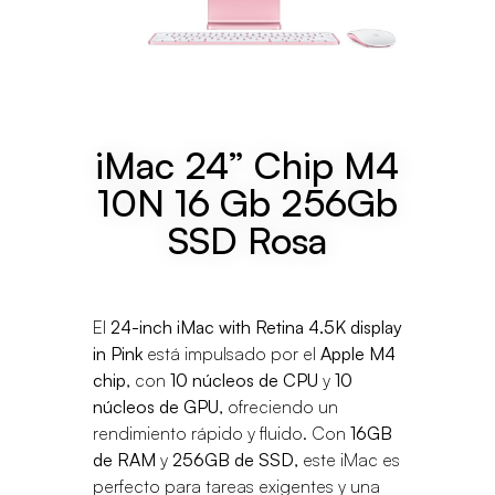
iMac 24” Chip M4
10N 16 Gb 256Gb
SSD Rosa
El
24-inch iMac with Retina 4.5K display
in Pink
está impulsado por el
Apple M4
chip
, con
10 núcleos de CPU
y
10
núcleos de GPU
, ofreciendo un
rendimiento rápido y fluido. Con
16GB
de RAM
y
256GB de SSD
, este iMac es
perfecto para tareas exigentes y una