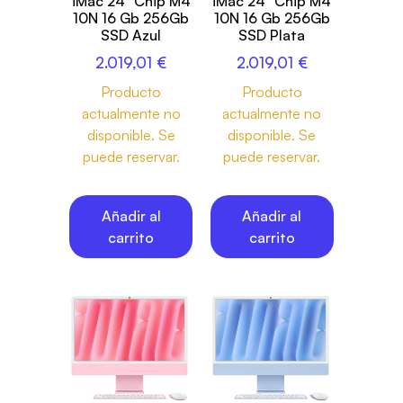
iMac 24” Chip M4
iMac 24” Chip M4
10N 16 Gb 256Gb
10N 16 Gb 256Gb
SSD Azul
SSD Plata
2.019,01
€
2.019,01
€
Producto
Producto
actualmente no
actualmente no
disponible. Se
disponible. Se
puede reservar.
puede reservar.
Añadir al
Añadir al
carrito
carrito