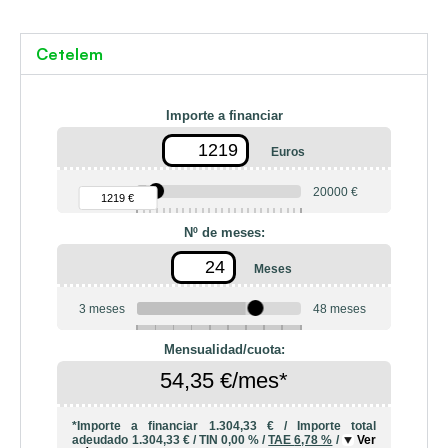
Cetelem
Importe a financiar
Euros
90 €
20000 €
1219 €
Nº de meses:
Meses
3 meses
48 meses
6
10
12
18
20
24
36
42
Mensualidad/cuota:
54,35 €/mes*
*Importe a financiar
1.304,33 €
/
Importe total
adeudado
1.304,33 €
/
TIN
0,00 %
/
TAE
6,78 %
/
Ver