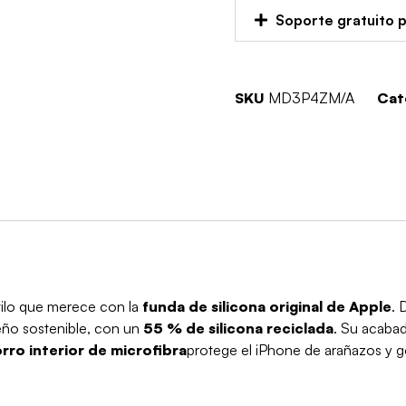
Soporte gratuito 
SKU
MD3P4ZM/A
Cat
stilo que merece con la
funda de silicona original de Apple
. 
seño sostenible, con un
55 % de silicona reciclada
. Su acaba
orro interior de microfibra
protege el iPhone de arañazos y g