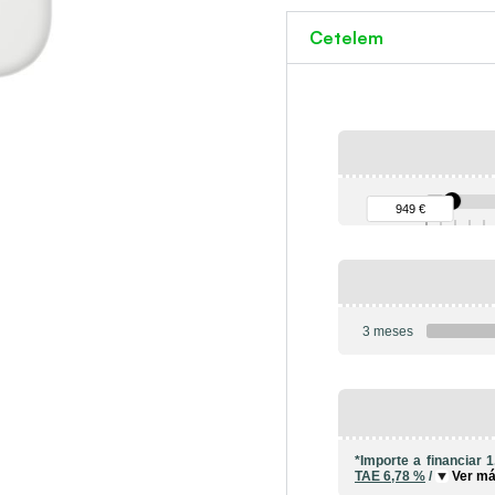
Cetelem
90 €
949 €
3 meses
*Importe a financiar
1
TAE
6,78 %
/
Ver m